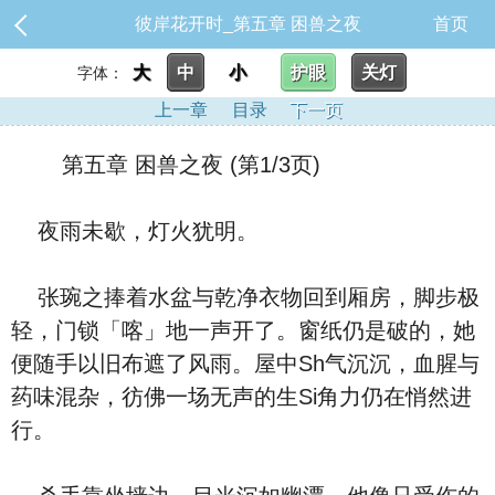
彼岸花开时_第五章 困兽之夜
首页
大
中
小
护眼
关灯
字体：
上一章
目录
下一页
第五章 困兽之夜 (第1/3页)
夜雨未歇，灯火犹明。
张琬之捧着水盆与乾净衣物回到厢房，脚步极
轻，门锁「喀」地一声开了。窗纸仍是破的，她
便随手以旧布遮了风雨。屋中Sh气沉沉，血腥与
药味混杂，彷佛一场无声的生Si角力仍在悄然进
行。