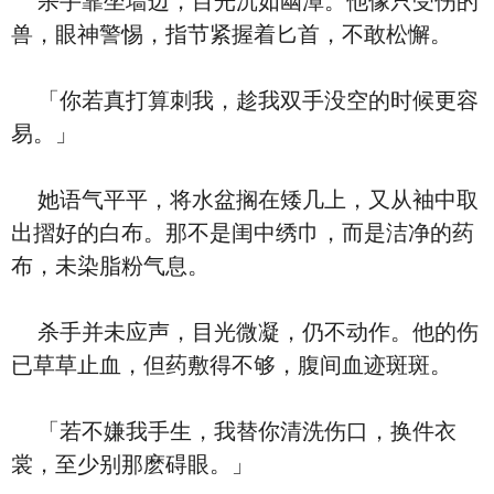
杀手靠坐墙边，目光沉如幽潭。他像只受伤的
兽，眼神警惕，指节紧握着匕首，不敢松懈。
「你若真打算刺我，趁我双手没空的时候更容
易。」
她语气平平，将水盆搁在矮几上，又从袖中取
出摺好的白布。那不是闺中绣巾，而是洁净的药
布，未染脂粉气息。
杀手并未应声，目光微凝，仍不动作。他的伤
已草草止血，但药敷得不够，腹间血迹斑斑。
「若不嫌我手生，我替你清洗伤口，换件衣
裳，至少别那麽碍眼。」