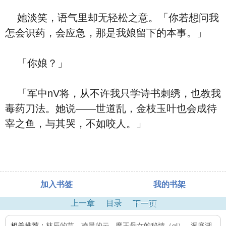
她淡笑，语气里却无轻松之意。「你若想问我
怎会识药，会应急，那是我娘留下的本事。」
「你娘？」
「军中nV将，从不许我只学诗书刺绣，也教我
毒药刀法。她说——世道乱，金枝玉叶也会成待
宰之鱼，与其哭，不如咬人。」
加入书签
我的书架
上一章
目录
下一页
相关推荐：
林辰的芸，凌晨的云
,
魔王母女的秘情（gl）
,
洞庭湖