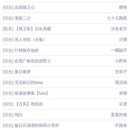
[综合]
血蔷薇之心
燃悔
[综合]
项家二少
七十九颗星
[耽美]
【傅卫军】日长风暖
没有名字
[综合]
美人沦陷（合集）
沂透
[综合]
什锦饭存放处
一棵鼬子
[综合]
在宽广银色的原野上
小野兽
[综合]
夏日春梦
苦茶子
[综合]
无法标记的beta
我没病
[综合]
怪谈故事集【futa】
米狸
[综合]
【古风】相见欢
豆渣
[综合]
纯白
姜姜的猫
[综合]
被日日浇灌的病弱小菩萨
不挑食