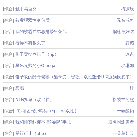
[综合]
触手与自交
梅凉欣
[综合]
被发现双性身份后
无名咸鱼
[综合]
我的校霸弟弟总是茶里茶气
榴莲最好吃
[综合]
看你不爽很久了
露楣
[综合]
傻子卖批养孩子（np）
冰点
[综合]
星际元帅的小Omega
埃琳娜
[综合]
傻子攻的酷哥老婆（酷哥受，强强，双性生子，高h）
致命id（虫族恢复了）
[综合]
恶瘾
绯
[综合]
NTR实录（攻出轨）
格陵兰的熊
[综合]
[向哨]团宠小哨兵（sp／np双性）
干姜酸奶
[综合]
我和师尊纠缠不清的那些事儿
取名困难患者
[综合]
景行行止（abo）
一朵蘑菇云