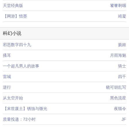
天堂经典版
饕餮剩咽
【网游】惜墨
靖凝
科幻小说
邪恶数字四十九
旎姬
搔耳
月雨海魅
一个超凡男人的故事
骑士
雷城
四千
逆行
晓可胡乱写
从太空开始
黑色流星
【末世废土】锈蚀与微光
夜猫令
质量投递：72小时
JF