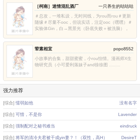
［柯南］迷情混乱酒厂
一只养生的咕咕咕
＃总攻，一堆私设，无时间线，为rou而rou＃更新
随缘＃尽量不ooc，但说实话，注定ooc（嘿嘿）＃
实验体Gin，白→黑景光（卧底失败＋被洗脑），
从......
荤素相宜
popo8552
小故事的合集，甜甜蜜蜜，小rou怡情。漫画师X生
物研究员（小可爱利落妹子and徐徐图 .........
强力推荐
[综合]
懦弱如他
没有名字
[综合]
可惜，不是你
Lavender
[综合]
强制配对之秘书难当
eindruck
[综合]
将军的清冷夫君被干成yin妻？！（双性，高H）
DesireT