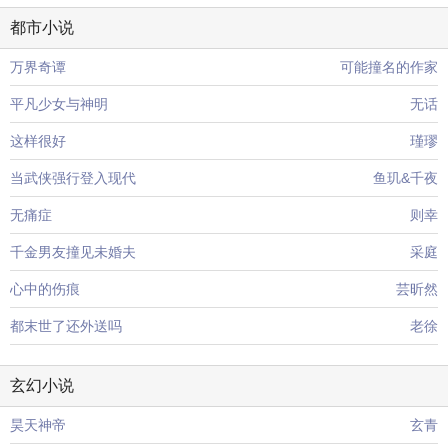
都市小说
万界奇谭
可能撞名的作家
平凡少女与神明
无话
这样很好
瑾璆
当武侠强行登入现代
鱼玑&千夜
无痛症
则幸
千金男友撞见未婚夫
采庭
心中的伤痕
芸昕然
都末世了还外送吗
老徐
玄幻小说
昊天神帝
玄青