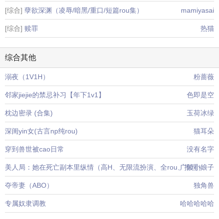
[综合]
孽欲深渊（凌辱/暗黑/重口/短篇rou集）
mamiyasai
[综合]
赎罪
热猫
综合其他
溺夜（1V1H）
粉蔷薇
邻家jiejie的禁忌补习【年下1v1】
色即是空
枕边密录 (合集)
玉荷冰绿
深闺yin女(古言np纯rou)
猫耳朵
穿到兽世被cao日常
没有名字
美人局：她在死亡副本里纵情（高H、无限流扮演、全rou、推理）
广陵小娘子
夺帝妻（ABO）
独角兽
专属奴隶调教
哈哈哈哈哈