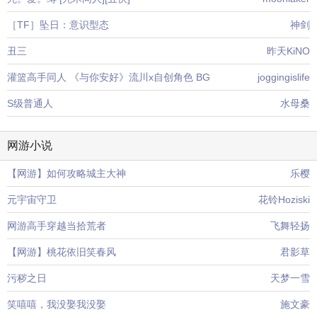
［TF］坠日：意识型态
神剑
丑三
昨天KiNO
灌篮高手同人 《与你安好》流川x自创角色 BG
joggingislife
S级普通人
水母桑
网游小说
【网游】如何攻略城主大神
乐樱
元宇宙守卫
花铃Hoziski
网游高手穿越当拾荒者
飞舞轻扬
【网游】桃花依旧笑春风
君影草
污秽之日
天梦一雪
笑嘻嘻，我没娶我没娶
施文豪