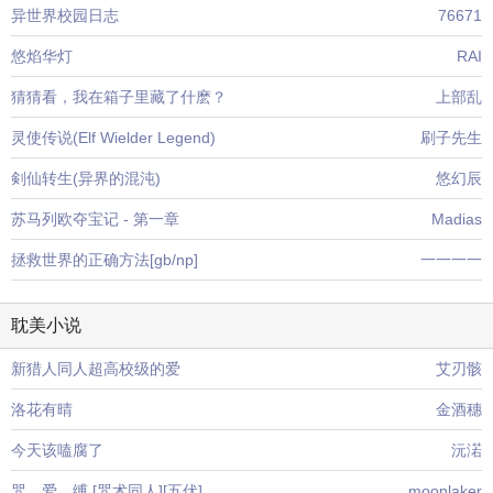
异世界校园日志
76671
悠焰华灯
RAI
猜猜看，我在箱子里藏了什麽？
上部乱
灵使传说(Elf Wielder Legend)
刷子先生
剣仙转生(异界的混沌)
悠幻辰
苏马列欧夺宝记 - 第一章
Madias
拯救世界的正确方法[gb/np]
一一一一
耽美小说
新猎人同人超高校级的爱
艾刃骸
洛花有晴
金酒穗
今天该嗑腐了
沅渃
咒。爱。缚 [咒术同人][五伏]
moonlaker