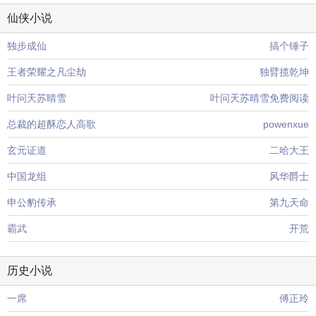
仙侠小说
独步成仙
搞个锤子
王者荣耀之凡尘劫
独臂揽乾坤
叶问天苏晴雪
叶问天苏晴雪免费阅读
总裁的超酥恋人高歌
powenxue
玄元证道
二哈大王
中国龙组
风华爵士
申公豹传承
第九天命
霸武
开荒
历史小说
一席
傅正玲