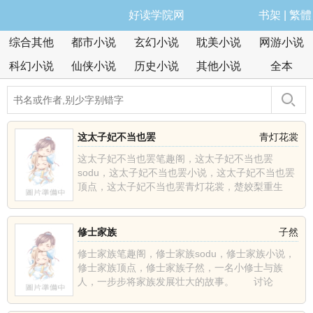
好读学院网
书架
|
繁體
综合其他
都市小说
玄幻小说
耽美小说
网游小说
科幻小说
仙侠小说
历史小说
其他小说
全本
这太子妃不当也罢
青灯花裳
这太子妃不当也罢笔趣阁，这太子妃不当也罢
sodu，这太子妃不当也罢小说，这太子妃不当也罢
顶点，这太子妃不当也罢青灯花裳，楚姣梨重生
了，上辈子含恨而死......
修士家族
子然
修士家族笔趣阁，修士家族sodu，修士家族小说，
修士家族顶点，修士家族子然，一名小修士与族
人，一步步将家族发展壮大的故事。 讨论
群:1628457......