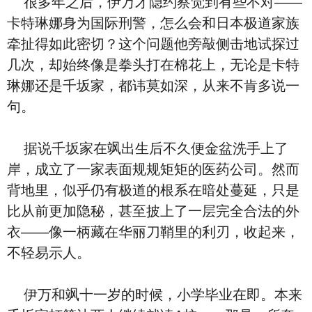
很多年之后，伊万才隐约察觉到有些不对——
卡特琳娜身为国际刑警，怎么会和日本极道家族
牵扯得如此密切？这个问题他旁敲侧击地试探过
几次，却始终像是拳头打在棉花上，无论是卡特
琳娜还是千坂家，都讳莫如深，从来不肯多说一
句。
据说千坂家在飒出生后不久便金盆洗手上了
岸，成立了一家表面规规矩矩的医药公司。然而
背地里，似乎仍有极道的根系在暗处蔓延，只是
比从前更加隐秘，甚至披上了一层完全合法的外
衣——像一柄藏在华丽刀鞘里的利刃，收起来，
不轻易示人。
伊万和飒十一岁的时候，小学毕业在即。本来