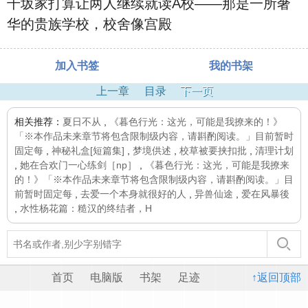
千坂家打算让两人继续就读A校——那是一所奢
华的贵族学校，校舍像宫殿
加入书签
我的书架
上一章
目录
下一页
相关推荐：
夏日不从
,
《暮色行光：这光，可能是我撩来的！》
「※本作品未来章节将包含限制级内容，请斟酌阅读。」目前暂时
固定每
,
神秘礼盒[短篇集]
,
梦境供述
,
校草被要挟扣批
,
清理计划
,
她在合欢门一心练剑［np］
,
《暮色行光：这光，可能是我撩来
的！》「※本作品未来章节将包含限制级内容，请斟酌阅读。」目
前暂时固定每
,
去爱一个本身就很好的人
,
异兽仙途
,
爱在风暴後
,
水性杨花篇：糙汉的终结者，H
首页
电脑版
书架
足迹
↑返回顶部