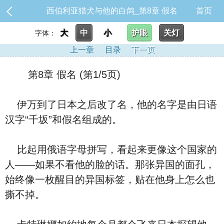
西伯利亚猎犬与他的白鸽_第8章 假名
首页
大
中
小
护眼
关灯
字体：
上一章
目录
下一页
第8章 假名 (第1/5页)
伊万到了日本之后改了名，他的名字是由日语
汉字“千坂”和假名组成的。
比起用俄语字母拼写，看起来更像这个国家的
人——如果不看他的脸的话。那张异国的面孔，
始终像一枚醒目的异国标签，贴在他身上怎么也
撕不掉。