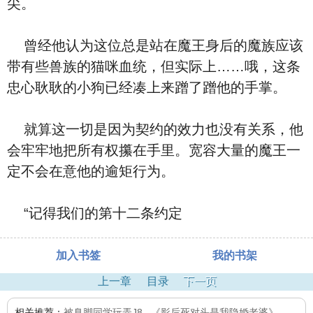
尖。
曾经他认为这位总是站在魔王身后的魔族应该
带有些兽族的猫咪血统，但实际上……哦，这条
忠心耿耿的小狗已经凑上来蹭了蹭他的手掌。
就算这一切是因为契约的效力也没有关系，他
会牢牢地把所有权攥在手里。宽容大量的魔王一
定不会在意他的逾矩行为。
“记得我们的第十二条约定
加入书签
我的书架
上一章
目录
下一页
相关推荐：
被臭脚同学玩弄J8
,
《影后死对头是我隐婚老婆》