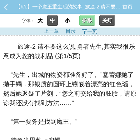
【h/c】一个魔王重生后的故事_旅途-2 请不要这么说,勇者先生,其实我很乐意成为您的战利品
首页
大
中
小
护眼
关灯
字体：
上一章
目录
下一页
旅途-2 请不要这么说,勇者先生,其实我很乐
意成为您的战利品 (第1/5页)
“先生，出城的物资都准备好了。”塞蕾娜抛了
抛手镯，那银质的圆环上镶嵌着漂亮的红色瑙，
然后她迟疑了片刻，“您之前交给我的胚胎，请原
谅我还没有找到方法……”
“第一要务是找到魔王。”