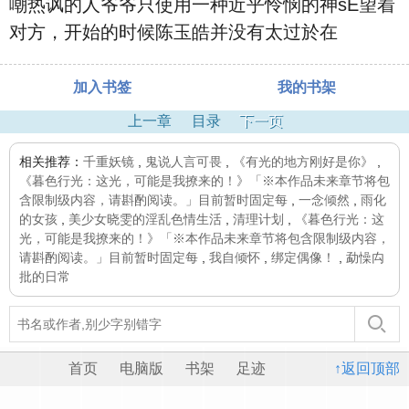
嘲热讽的人爷爷只使用一种近乎怜悯的神sE望着
对方，开始的时候陈玉皓并没有太过於在
加入书签
我的书架
上一章
目录
下一页
相关推荐：
千重妖镜
,
鬼说人言可畏
,
《有光的地方刚好是你》
,
《暮色行光：这光，可能是我撩来的！》「※本作品未来章节将包
含限制级内容，请斟酌阅读。」目前暂时固定每
,
一念倾然
,
雨化
的女孩
,
美少女晓雯的淫乱色情生活
,
清理计划
,
《暮色行光：这
光，可能是我撩来的！》「※本作品未来章节将包含限制级内容，
请斟酌阅读。」目前暂时固定每
,
我自倾怀
,
绑定偶像！
,
勐懆禸
批的日常
首页
电脑版
书架
足迹
↑返回顶部