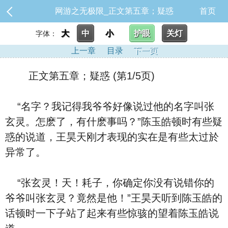
网游之无极限_正文第五章；疑惑
首页
大
中
小
护眼
关灯
字体：
上一章
目录
下一页
正文第五章；疑惑 (第1/5页)
“名字？我记得我爷爷好像说过他的名字叫张
玄灵。怎麽了，有什麽事吗？”陈玉皓顿时有些疑
惑的说道，王昊天刚才表现的实在是有些太过於
异常了。
“张玄灵！天！耗子，你确定你没有说错你的
爷爷叫张玄灵？竟然是他！”王昊天听到陈玉皓的
话顿时一下子站了起来有些惊骇的望着陈玉皓说