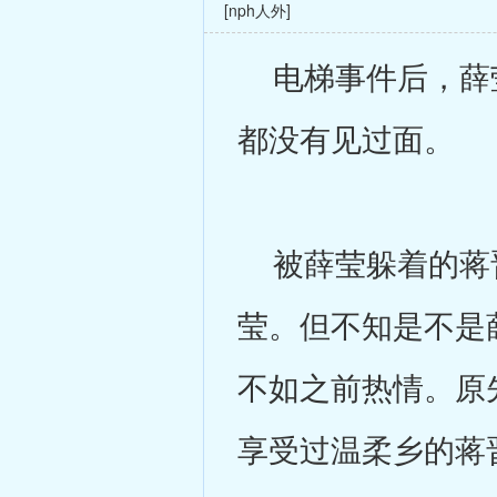
[nph人外]
电梯事件后，薛莹
都没有见过面。
被薛莹躲着的蒋晋
莹。但不知是不是
不如之前热情。原
享受过温柔乡的蒋