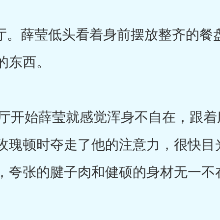
。薛莹低头看着身前摆放整齐的餐
的东西。
开始薛莹就感觉浑身不自在，跟着
玫瑰顿时夺走了他的注意力，很快目
，夸张的腱子肉和健硕的身材无一不