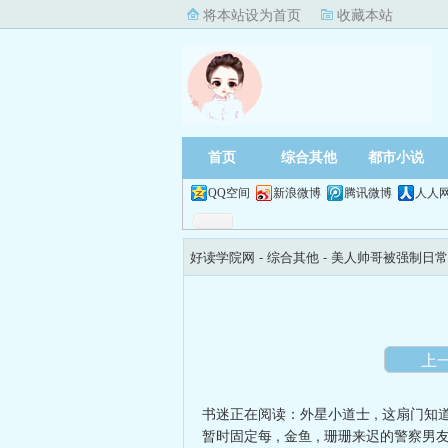
将本站设为首页
收藏本站
首页
综合其他
都市小说
QQ空间
新浪微博
腾讯微博
人人
好读学院网
- 综合其他 -
美人帅哥被强制日常
上
书迷正在阅读：
外星小道士
,
这扇门知
暂时固定每
,
金鱼
,
珊珊来迟的警察男