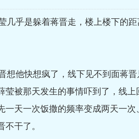
几乎是躲着蒋晋走，楼上楼下的距
想他快想疯了，线下见不到面蒋晋
薛莹被那天发生的事情吓到了，线上
先一天一次饭撒的频率变成两天一次
晋不干了。