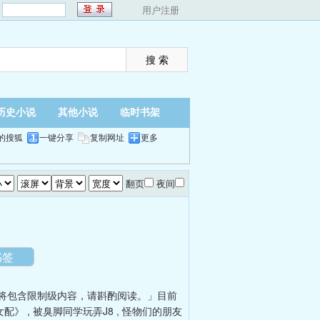
：
用户注册
历史小说
其他小说
临时书架
的搜狐
一键分享
复制网址
更多
翻页
夜间
书签
将包含限制级内容，请斟酌阅读。」目前
女配》
,
被臭脚同学玩弄J8
,
怪物们的朋友