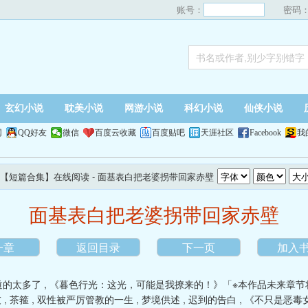
账号：
密码
玄幻小说
耽美小说
网游小说
科幻小说
仙侠小说
网
QQ好友
微信
百度云收藏
百度贴吧
天涯社区
Facebook
我
【短篇合集】在线阅读
- 面基表白把老婆拐带回家赤壁
面基表白把老婆拐带回家赤壁
一章
返回目录
下一页
加入
道的太多了
,
《暮色行光：这光，可能是我撩来的！》「※本作品未来章节
友
,
茶箍
,
双性被严厉管教的一生
,
梦境供述
,
迟到的告白
,
《不只是恶毒