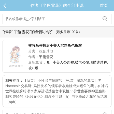
作者《半瓶雪花》的全部小说
首页
“作者“半瓶雪花”的全部小说” -
(最多显示100条)
被竹马开苞后小美人沉迷角色扮演
分类：综合其他
作者：
半瓶雪花
最新章节：
8、小美人公园被,被老公发现描述过程,
被G爆
相关推荐：
【我英】小哑巴与暴脾气（完结）
游戏的真实世界
Hoeecoin交易所: 风控技术的领军者
水娃娃
成为鲤鱼的我，在神话
世界捡机缘
暗潮李家
穿进淫荡皇宫中双性np
异世也要做神医
黯影
刺客
曾经的《片段记忆》
叔叔不可以（h）
电竞高岭之花的后花园
（nph）