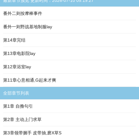
最新章节预览 更新时间：2026-07-10 05:19:27
番外二则按摩棒事件
番外一则野战基地制服lay
第14章完结
第13章电影院lay
第12章浴室lay
第11章心意相通,G起来才爽
全部章节列表
第1章 自撸勾引
第2章 主动上门求草
第3章领带捆手 皮带抽,磨X草S