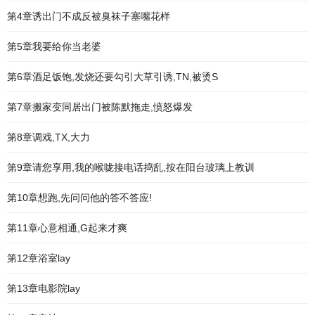
第4章诱出门不成反被臭袜子塞嘴花样
第5章我要给你当老婆
第6章酒足饭饱,发烧还要勾引大草引诱,TN,被烫S
第7章搬家变同居出门被陈默拖走,愤怒爆发
第8章调戏,TX,大力
第9章请您享用,我的喉咙接电话捣乱,按在阳台玻璃上教训
第10章想跑,先问问他的答不答应!
第11章心意相通,G起来才爽
第12章浴室lay
第13章电影院lay