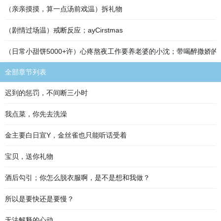
（亲亲摸摸，算一点汤前戏温）拆礼物
（剧情过场温）戒断反应；ayCirstmas
（日常小甜饼5000+许）心疼熬夜工作要养老婆的小沈；带喝醉撒娇的
全部章节列表
迟到的惩罚，不间断三小时
我点菜，你先去洗澡
金主要白日宣Y，金丝雀也只能听话受着
宝贝，送你礼物
酒后勾引；你怎么脱衣服啊，是不是想和我做？
所以是要快还是要慢？
无法解释的心动