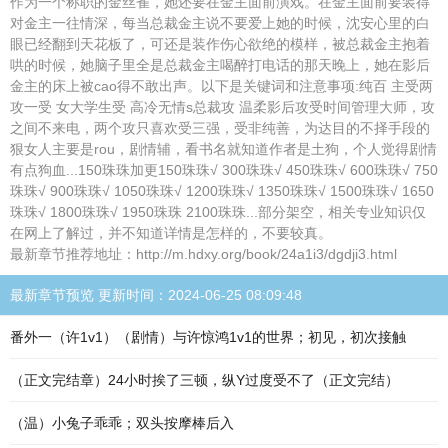
作为一个称职的金丝雀，她还要在金主面前演戏。在金主面前要装得
对金主一往情深，每当总裁金主说不要爱上她的时候，沈安心里的白
眼已经翻到天花板了，可还是装作伤心欲绝的模样，被总裁金主抱着
哄的时候，她脑子里全是总裁金主喝醉打电话的那天晚上，她在影后
金主的床上被cao得不敢出声。以下是关键词和注意事项:纯百 主受两
攻一受 女大学生受 高冷无情s总裁攻 温柔影后攻受时间管理大师，攻
之间不来电，两个攻只喜欢受三强，受非纯善，为达目的不择手段的
狠女人主要是rou，剧情辅，看书名就知道作者是土狗，个人觉得剧情
有点狗血...150珠珠加更150珠珠√ 300珠珠√ 450珠珠√ 600珠珠√ 750
珠珠√ 900珠珠√ 1050珠珠√ 1200珠珠√ 1350珠珠√ 1500珠珠√ 1650
珠珠√ 1800珠珠√ 1950珠珠 2100珠珠...部分架空，相关专业知识仅
在网上了解过，并不知道详情是怎样的，不要较真。
最新章节推荐地址：http://m.hdxy.org/book/24a1i3/dgdji3.html
最新章节预览 更新时间：2024-06-25 08:09:48
番外一（许1v1）（剧情）与许惊鸿1v1的世界；初见，初次接触
（正文完结章）24小时挨了三顿，纵Y过度受不了（正文完结）
（温）小兔子乖乖；双头按摩棒后入