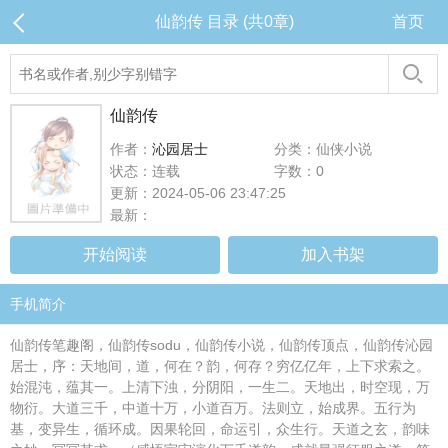
仙韵传 目录 (共0章)
首页
仙韵传
作者：
沁园居士
分类：仙侠小说
状态：连载
字数：0
更新：2024-05-06 23:47:25
最新：
开始阅读
加入书架
手机简介
仙韵传笔趣阁，仙韵传sodu，仙韵传小说，仙韵传顶点，仙韵传沁园
居士，序：天地间，道，何在？韵，何存？穷亿亿年，上下求索之。
始混沌，蕴其一。上清下浊，分阴阳，一生二。天地出，时空现，万
物衍。大道三千，中道十万，小道百万。法则立，始成界。五行为
基，变异生，循环成。因果轮回，命运引，众生行。天道之玄，韵味