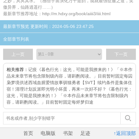
之妙，冥冥其求。（感悟宇宙演化万千道韵，成就最强征服之道，笑
傲异界，仙路逍遥行……）
最新章节推荐地址：http://m.hdxy.org/book/aiiii3/iiii.html
最新章节预览 更新时间：2024-05-06 23:47:25
全部章节列表
上一页
下一页
相关推荐：
记疫
《暮色行光：这光，可能是我撩来的！》「※本作
品未来章节将包含限制级内容，请斟酌阅读。」目前暂时固定每
囚
枭
梦境供述
西域血腥爱情故事
驯猫勇者
【SVT】续约条件是集体住
宿！
清理计划
反派即光明
小坏蛋，再来一次好不好？
《暮色行光：
这光，可能是我撩来的！》「※本作品未来章节将包含限制级内
容，请斟酌阅读。」目前暂时固定每
烬梦归途
首页
电脑版
书架
足迹
↑返回顶部