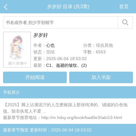
岁岁好 目录 (共3章)
首页
岁岁好
作者：
心也
分类：综合其他
状态：完结
字数：6553
更新：2025-06-04 18:53:02
最新：
C1、迤逦的皱纹。(2)
开始阅读
加入书架
手机简介
【2025】脚上沾满泥泞的人怎麽敢踩上那张纯净的、绒绒的白色地
毯。除非执笔人不爱 ...
最新章节推荐地址：http://m.hdxy.org/book/bad0e3/iab1i3.html
最新章节预览 更新时间：2025-06-04 18:53:02