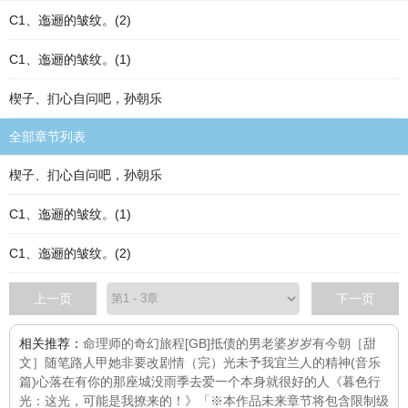
C1、迤逦的皱纹。(2)
C1、迤逦的皱纹。(1)
楔子、扪心自问吧，孙朝乐
全部章节列表
楔子、扪心自问吧，孙朝乐
C1、迤逦的皱纹。(1)
C1、迤逦的皱纹。(2)
上一页
下一页
相关推荐：
命理师的奇幻旅程
[GB]抵债的男老婆
岁岁有今朝［甜
文］
随笔
路人甲她非要改剧情（完）
光未予我
宜兰人的精神(音乐
篇)
心落在有你的那座城
没雨季
去爱一个本身就很好的人
《暮色行
光：这光，可能是我撩来的！》「※本作品未来章节将包含限制级