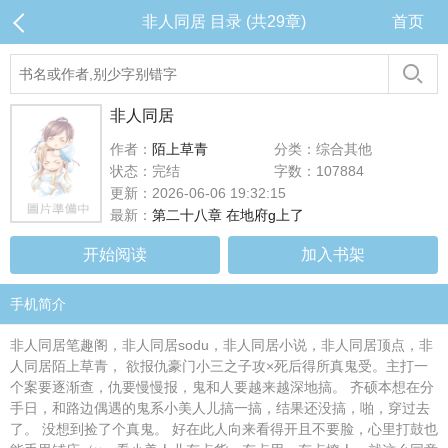
非人同居 目录 (共29章)
首页
非人同居
作者：
陌上草青
分类：综合其他
状态：完结
字数：107884
更新：2026-06-06 19:32:15
最新：
第二十八章 在地府g上了
开始阅读
加入书架
手机简介
非人同居笔趣阁，非人同居sodu，非人同居小说，非人同居顶点，非
人同居陌上草青， 欲报仇豪门小三之子攻×死后得所真鬼受。主打一
个案要逐渐查，仇要慢慢报，鬼和人要越来越深地搞。 齐硕本想在分
手日，和路边偶遇的鬼系小美人儿搞一搞，结果还没搞，啪，穿过去
了。 没想到捡了个真鬼。 好在此人向来看得开且不要脸，心里打鼓也