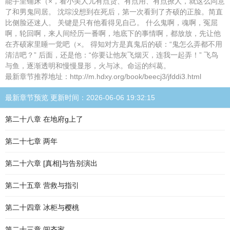
能手里铺床（×，看小美人儿有点货、有点用、有点撩人，就这么同意
了和男鬼同居。 沈琮没想到在死后，第一次看到了齐硕的正脸。简直
比侧脸还迷人。 关键是只有他看得见自己。 什么鬼啊，魂啊，冤屈
啊，轮回啊，来人间经历一番啊，地底下的事情啊，都放放，先让他
在齐硕家里睡一觉吧（×。 得知对方是真鬼后的硕：“鬼怎么弄都不用
清洁吧？” 后面，还是他：“你要让他灰飞烟灭，连我一起弄！” 飞鸟
与鱼，逐渐透明和慢慢显形，火与冰。命运的纠葛。
最新章节推荐地址：http://m.hdxy.org/book/beecj3/jfddi3.html
最新章节预览 更新时间：2026-06-06 19:32:15
第二十八章 在地府g上了
第二十七章 两年
第二十六章 [真相]与告别演出
第二十五章 营救与指引
第二十四章 冰柜与樱桃
第二十三章 闯齐家