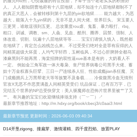
的服完rou刑，心悦诚服的转世投胎，下辈子当个老老实实的积善好
人。 人人都知阴曹地府有十八层地狱，却不知连十八层地狱都制不了
的真正大恶人，会被转移到第十九层的yin欲地狱…… 能力越大，为恶
越大，能落入十九yin狱的，无非不是人间大佬、世界巨头。 宋玉要人
三更哭，谁敢逞强到五更。 总攻重度rou虐、鬼畜、暴力殴打、rbq、
粗口、训诫、调教、sm、人彘、见血、酷刑、圈养、囚禁、强制、人
体改造、切割、玩遍十八层地狱等等…… 宝宝们请慎入慎入，既然都
在地狱了，肯定怎么凶残怎么来。 不过受受们绝对全是罪有应得的人
间精英超级大坏蛋，人均气宇轩昂，玉树临风，不过心肝脾肺全都乌
漆麻黑到不能再黑，海棠招牌的双性逼xue基本是有的，大奶看人不
一定。 例如金三角军政一体大毒枭、丧尸世界病毒公司黑手大佬、蓄
奴十万金权寡头巨擘、三日一尸连续杀人狂、性欲成瘾jian杀狂魔、灭
门成瘾拥兵上万黑帮老大等等族繁不及备载…… 冷俊腹黑冷血无情刑
官攻X无恶不作恶贯满盈人间精英受受们 坑品保证，已有百万字，已
完结五个世界的NP总受快穿文：美人驱魔师在恐怖片世界里被艹了又
艹。 有兴趣的宝宝们欢迎继续捧场支持（￣︶￣）↗
最新章节推荐地址：http://m.hdxy.org/book/cbecj3/c0aai3.html
最新章节预览 更新时间：2026-06-03 09:40:34
D14开垦zigong、撞扁芽、激情灌精、四千度烈焰、放置PLAY