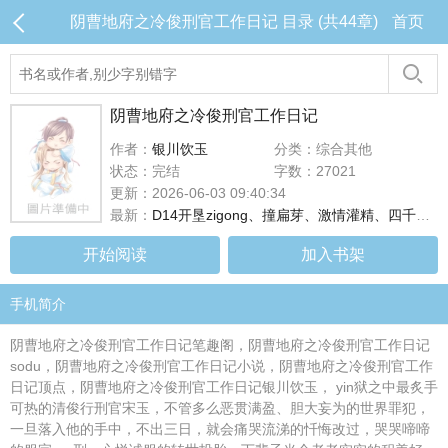
阴曹地府之冷俊刑官工作日记 目录 (共44章)
首页
阴曹地府之冷俊刑官工作日记
作者：
银川饮玉
分类：综合其他
状态：完结
字数：27021
更新：2026-06-03 09:40:34
最新：
D14开垦zigong、撞扁芽、激情灌精、四千度烈焰、放置PLAY
开始阅读
加入书架
手机简介
阴曹地府之冷俊刑官工作日记笔趣阁，阴曹地府之冷俊刑官工作日记
sodu，阴曹地府之冷俊刑官工作日记小说，阴曹地府之冷俊刑官工作
日记顶点，阴曹地府之冷俊刑官工作日记银川饮玉， yin狱之中最炙手
可热的清俊行刑官宋玉，不管多么恶贯满盈、胆大妄为的世界罪犯，
一旦落入他的手中，不出三日，就会痛哭流涕的忏悔改过，哭哭啼啼