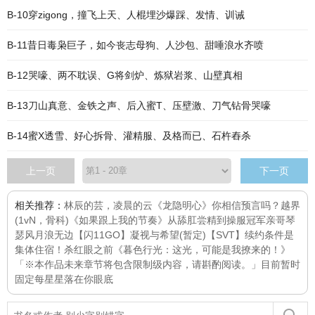
B-10穿zigong，撞飞上天、人棍埋沙爆踩、发情、训诫
B-11昔日毒枭巨子，如今丧志母狗、人沙包、甜唾浪水齐喷
B-12哭嚎、两不耽误、G将剑炉、炼狱岩浆、山壁真相
B-13刀山真意、金铁之声、后入蜜T、压壁激、刀气钻骨哭嚎
B-14蜜X透雪、好心拆骨、灌精服、及格而已、石杵舂杀
上一页
下一页
相关推荐：
林辰的芸，凌晨的云
《龙隐明心》
你相信预言吗？
越界
(1vN，骨科)
《如果跟上我的节奏》
从舔肛尝精到操服冠军亲哥
琴
瑟风月浪无边
【闪11GO】凝视与希望(暂定)
【SVT】续约条件是
集体住宿！
杀红眼之前
《暮色行光：这光，可能是我撩来的！》
「※本作品未来章节将包含限制级内容，请斟酌阅读。」目前暂时
固定每
星星落在你眼底