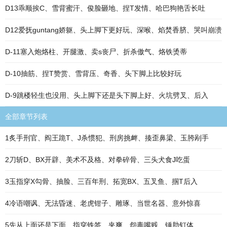
D13乖顺挨C、雪背蜜汗、俊脸砸地、捏T发情、哈巴狗艳舌长吐
D12爱抚guntang娇躯、头上脚下更好玩、深喉、焰焚香脐、哭叫崩溃
D-11塞入炮烙柱、开腿激、卖s丧尸、折杀傲气、烙铁烫蒂
D-10抽筋、捏T赞赏、雪背压、奇香、头下脚上比较好玩
D-9跳楼轻生也没用、头上脚下还是头下脚上好、火坑劈叉、后入
全部章节列表
1炙手刑官、阎王跪T、J杀惯犯、刑房挑衅、揍歪鼻梁、玉胯剐手
2刀斩D、BX开辟、美术不及格、对拳碎骨、三头犬食J吃蛋
3玉指穿X勾骨、抽脸、三百年刑、拓宽BX、五叉鱼、掴T后入
4冷语嘲讽、无法昏迷、老虎钳子、雕琢、当世名器、意外惊喜
5先从上面还是下面、指穿铁签、夹爽、怨毒嘴贱、锤肋钉体