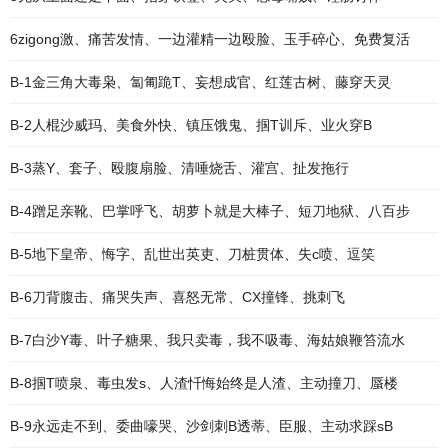
6zigong激、痛苦发情、一边灌精一边殴脸、玉手碎心、免费复活
B-1金三角大毒枭、匐匍跪T、妄想成官、红莲古树、藤穿天灵
B-2人棍沙威玛、美食外快、镇压饿鬼、掴T训斥、业火穿B
B-3蒸Y、套子、殴腹扇脸、清唾烧舌、灌宫、扯发拖行
B-4蹭足亲靴、巴掌呼飞、胡萝卜就是大棒子、短刀地狱、八百步
B-5地下皇帝、悔字、乱世出英吏、刀桩贯体、失c喷、逗笑
B-6刀背腹击、痛哭失声、喜怒无常、CX撞锋、挑刺飞
B-7白沙Y毒、叶子糖果、我只卖毒，我不吸毒、海姑娘鞭笞流水
B-8掴T喷泉、毒虫发s、人渣忏悔始终是人渣、主动撞刀、蜃楼
B-9永远走不到、委曲嚎哭、沙剑刺B透蒂、臣服、主动求踩sB