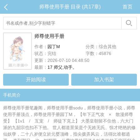
师尊使用手册 目录 (共17章)
首页
师尊使用手册
作者：
园丁M
分类：综合其他
状态：完结
字数：45876
更新：2026-07-10 04:48:50
最新：
17 师父,动手。
开始阅读
加入书架
手机简介
师尊使用手册笔趣阁，师尊使用手册sodu，师尊使用手册小说，师尊
使用手册顶点，师尊使用手册园丁M， 【年下正气攻 × 散漫师尊
受】 【1v1 / 互宠 / 师徒下克上】 大墨皇朝留不住他，六大门
派的九韶宗也扣不下他。 世人都道景策是个无姓无氏、惊才绝艳的修
仙妖孽，二十八岁便立於元婴顶峰，指尖拨弄风云，活得比谁都逍