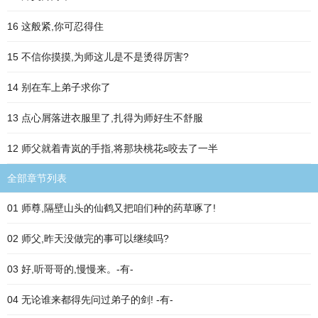
16 这般紧,你可忍得住
15 不信你摸摸,为师这儿是不是烫得厉害?
14 别在车上弟子求你了
13 点心屑落进衣服里了,扎得为师好生不舒服
12 师父就着青岚的手指,将那块桃花s咬去了一半
全部章节列表
01 师尊,隔壁山头的仙鹤又把咱们种的药草啄了!
02 师父,昨天没做完的事可以继续吗?
03 好,听哥哥的,慢慢来。-有-
04 无论谁来都得先问过弟子的剑! -有-