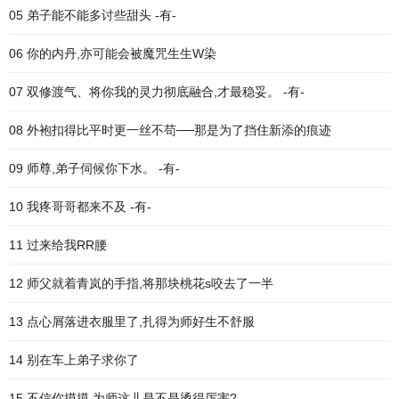
05 弟子能不能多讨些甜头 -有-
06 你的内丹,亦可能会被魔咒生生W染
07 双修渡气、将你我的灵力彻底融合,才最稳妥。 -有-
08 外袍扣得比平时更一丝不苟──那是为了挡住新添的痕迹
09 师尊,弟子伺候你下水。 -有-
10 我疼哥哥都来不及 -有-
11 过来给我RR腰
12 师父就着青岚的手指,将那块桃花s咬去了一半
13 点心屑落进衣服里了,扎得为师好生不舒服
14 别在车上弟子求你了
15 不信你摸摸,为师这儿是不是烫得厉害?