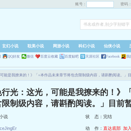
账号：
密码
玄幻小说
耽美小说
网游小说
科幻小说
仙侠小说
网
QQ好友
微信
百度云收藏
百度贴吧
天涯社区
Facebook
我
可能是我撩来的！》「※本作品未来章节将包含限制级内容，请斟酌阅读。」
色行光：这光，可能是我撩来的！》
含限制级内容，请斟酌阅读。」目前
小说
状 态：完结
iceJingEr
动 作：
直达底部
加