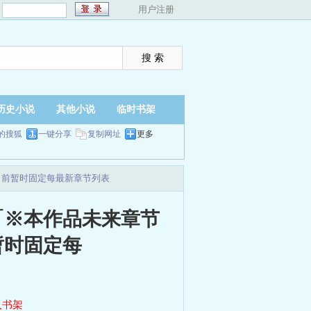
：
用户注册
历史小说
其他小说
临时书架
的搜狐
一键分享
复制网址
更多
目前暂时固定每最新章节列表
「※本作品未来章节
暂时固定每
入书架