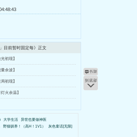
4:48:43
」目前暂时固定每》正文
微光初现】
能量余波】
破局初现】
章灯火余温】
)
大学生活
异世也要做神医
集
野猫驯养！（高H！1V1）
灰色童话[无限]