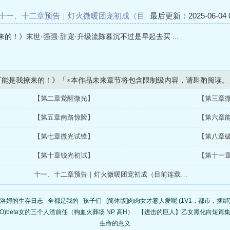
十一、十二章预告｜灯火微暖团宠初成（目
最后更新：2025-06-04 0
十章，#十一、十二章将於下周二早上8点更
！》末世·强强·甜宠·升级流陈暮沉不过是早起去买 ...
可能是我撩来的！》「※本作品未来章节将包含限制级内容，请斟酌阅读。
【第二章觉醒微光】
【第三章
【第五章南路惊险】
【第六章
【第七章微光试锋】
【第八章
【第十章锐光初试】
【第十一
十一、十二章预告｜灯火微暖团宠初成（目前连载至第十章，#十一、十二章将於下周二早上8点更新！）
洛姆的生存日志
全都是我的
孩子们
[简体版]肉肉女才惹人爱呢 (1V1，都市，捆绑
BO)beta女的三个人渣前任（狗血火葬场 NP 高H）
【进击的巨人】乙女黑化向短篇
生命的意义