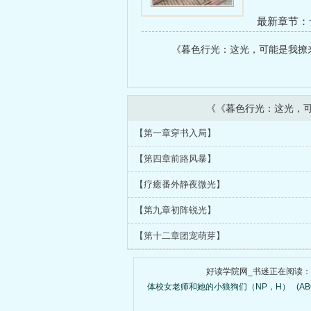
最新章节：
前连载至第
《暮色行光：这光，可能是我撩来的
新！）
《《暮色行光：这光，
【第一章穿书入局】
【第四章前路风暴】
【疗癒番外静夜微光】
【第九章初阵锐光】
【第十二章团宠萌芽】
好读学院网_书迷正在阅读：
体校女老师和她的小狼狗们（NP，H）
(A