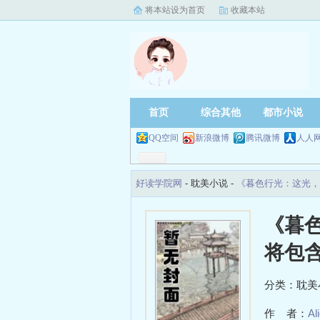
将本站设为首页
收藏本站
首页
综合其他
都市小说
QQ空间
新浪微博
腾讯微博
人人
好读学院网
- 耽美小说 -
《暮色行光：这光，
《暮
将包
分类：耽美
作 者：
Al