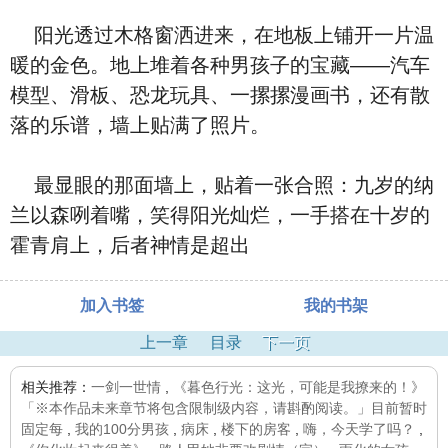
阳光透过木格窗洒进来，在地板上铺开一片温
暖的金色。地上堆着各种男孩子的宝藏——汽车
模型、滑板、恐龙玩具、一摞摞漫画书，还有散
落的乐谱，墙上贴满了照片。
最显眼的那面墙上，贴着一张合照：九岁的纳
兰以森咧着嘴，笑得阳光灿烂，一手搭在十岁的
霍青肩上，后者神情是超出
加入书签
我的书架
上一章
目录
下一页
相关推荐：
一剑一世情
,
《暮色行光：这光，可能是我撩来的！》
「※本作品未来章节将包含限制级内容，请斟酌阅读。」目前暂时
固定每
,
我的100分男孩
,
病床
,
楼下的房客
,
嗨，今天学了吗？
,