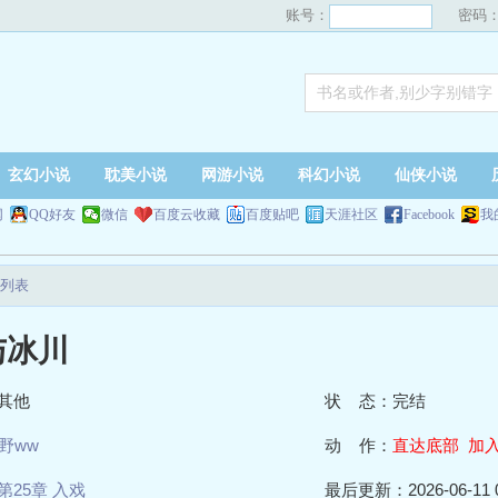
账号：
密码
玄幻小说
耽美小说
网游小说
科幻小说
仙侠小说
网
QQ好友
微信
百度云收藏
百度贴吧
天涯社区
Facebook
我
列表
与冰川
其他
状 态：完结
野ww
动 作：
直达底部
加
第25章 入戏
最后更新：2026-06-11 0