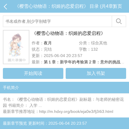
《樱雪心动物语：织姬的恋爱启程》 目录 (共4章)
首页
《樱雪心动物语：织姬的恋爱启程》
作者：
夜月
分类：综合其他
状态：完结
字数：132
更新：2025-06-04 20:23:57
最新：
第１章：新学年的考验第２章：意外的挑战者第３章：师生联合研习第４章：挑战与成长的考验第５章：影响力的延续第６章：家庭与事业的平衡第７章：国际教学交流第８章：心动再起的回忆展第９章：教育之路的永续经营第
开始阅读
加入书架
手机简介
书名：《樱雪心动物语：织姬的恋爱启程》副标题：与老师的秘密花
园 书籍简介： 入学 ...
最新章节推荐地址：http://m.hdxy.org/book/eja0e3/fj34i3.html
最新章节预览 更新时间：2025-06-04 20:23:57