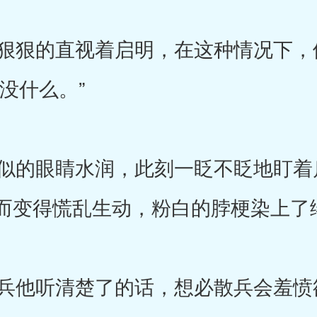
狠的直视着启明，在这种情况下，
没什么。”
的眼睛水润，此刻一眨不眨地盯着
而变得慌乱生动，粉白的脖梗染上了
他听清楚了的话，想必散兵会羞愤