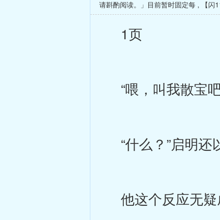
请斟酌阅读。」目前暂时固定每
,
【闪1
1页
“喂，叫我散宝吧
“什么？”启明还
他这个反应无疑