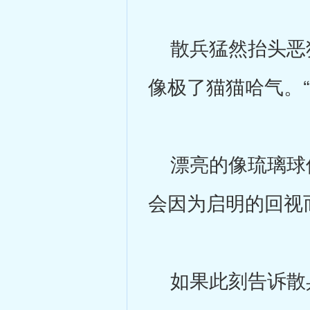
散兵猛然抬头恶狠
像极了猫猫哈气。“
漂亮的像琉璃球似
会因为启明的回视
如果此刻告诉散兵