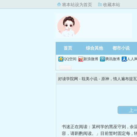
将本站设为首页
收藏本站
首页
综合其他
都市小说
QQ空间
新浪微博
腾讯微博
人人
好读学院网
- 耽美小说 -
原神，情人遍布提瓦
上
书迷正在阅读：
某柯学的黑巫守则
,
余
容，请斟酌阅读。」目前暂时固定每
,