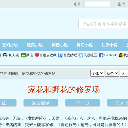
账号：
密码
玄幻小说
耽美小说
网游小说
科幻小说
仙侠小说
网
QQ好友
微信
百度云收藏
百度贴吧
天涯社区
Facebook
我
特在线阅读
- 家花和野花的修罗场
家花和野花的修罗场
一章
返回目录
下一页
加入
温未央
,
无侠
,
《龙隐明心》
,
囚枭
,
《暮色行光：这光，可能是我撩来的
转生成猪的我，突破只能靠双修
,
《暮色行光：这光，可能是我撩来的！》