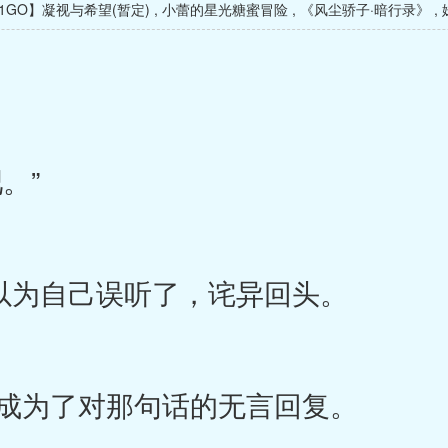
1GO】凝视与希望(暂定)
,
小蕾的星光糖蜜冒险
,
《风尘骄子·暗行录》
,
。”
以为自己误听了，诧异回头。
成为了对那句话的无言回复。