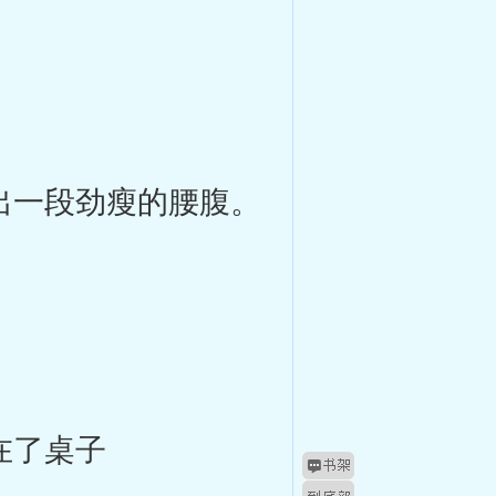
出一段劲瘦的腰腹。
在了桌子