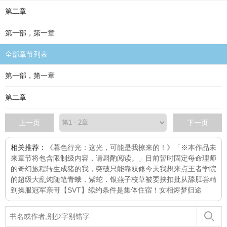
第二章
第一部，第一章
全部章节列表
第一部，第一章
第二章
上一页
下一页
相关推荐：
《暮色行光：这光，可能是我撩来的！》「※本作品未
来章节将包含限制级内容，请斟酌阅读。」目前暂时固定每
命理师
的奇幻旅程
转生成猪的我，突破只能靠双修
今天我想来点
王者学院
的超级大乱炖
随笔
青蛾．紫蛇．银燕子
校草被要挟扣批
从舔肛尝精
到操服冠军亲哥
【SVT】续约条件是集体住宿！
女相
烬梦归途