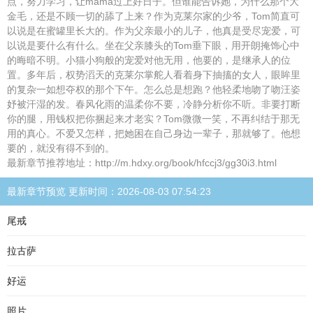
点，努力学习，让mama过上好日子。但谁能告诉她，为什么那个大
金毛，还是不顾一切的舔了上来？作为克莱尔家的少爷，Tom简直可
以说是在蜜罐里长大的。作为父亲最小的儿子，他真是受尽宠爱，可
以说是要什么有什么。坐在父亲膝头的Tom垂下眼，用开朗掩饰心中
的晦暗不明。小猫小狗般的宠爱对他无用，他要的，是继承人的位
置。多年后，权势滔天的克莱尔掌舵人看着身下抽搐的女人，眼眸里
的复杂一如想夺权的那个下午。怎么总是想跑？他轻柔地吻了吻汪姿
妤被汗湿的发。春风化雨的温柔你不要，冷静分析你不听。非要打断
你的腿，用钱权把你捆起来才老实？Tom微微一笑，不再纠结于那无
用的真心。不爱又怎样，把她困在自己身边一辈子，那就够了。他想
要的，就没有得不到的。
最新章节推荐地址：http://m.hdxy.org/book/hfccj3/gg30i3.html
最新章节预览 更新时间：2026-08-03 07:54:23
尾戒
拉古萨
好运
照片