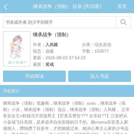
继承战争（强制） 目录 (共53章)
首页
继承战争（强制）
作者：
入风蝶
分类：综合其他
状态：连载
字数：153577
更新：2026-08-03 07:54:23
最新：
尾戒
开始阅读
加入书架
手机简介
继承战争（强制）笔趣阁，继承战争（强制）sodu，继承战争（强
制）小说，继承战争（强制）顶点，继承战争（强制）入风蝶， 正常
务实女主×权钱滔天浪荡男主【烂黄瓜警告??? 女非处??】汪姿妤从
小县城飞往美国，是来追求自由安稳的日子的。她mama在富贵人家
做佣人，攒钱攒了好多年，才把她接过来。她决心离主人家的少爷远