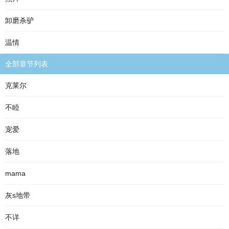
卸磨杀驴
温情
全部章节列表
克莱尔
不睦
宠爱
落地
mama
灰s地带
不详