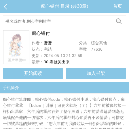
痴心错付 目录 (共30章)
首页
痴心错付
作者：
鸢鸢
分类：综合其他
状态：完结
字数：77636
更新：2024-05-10 21:32:59
最新：
30 疼就哭出来
开始阅读
加入书架
手机简介
痴心错付笔趣阁，痴心错付sodu，痴心错付小说，痴心错付顶点，痴
心错付鸢鸢，【bdsm｜训诫｜追妻火葬场（？）】六年前被像垃圾一
样扔出温家，六年后的霍然吞并了整个黑道；六年前爱温筵爱到毫无
底线配合他的一切需求，六年后的霍然封心锁爱再不谈情爱；可惜这
一切被温筵的归来打破。“您六年前将我像垃圾一样扔出温家的时候，