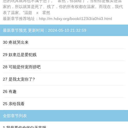
您的玩具就再也不属于您了。”“霍然，你搞错了，当初你是被卖进温
家的，所以就算是死了、残了，你的所有权都在温家。而现在，我代
表了温家。”温筵 x 霍然
最新章节推荐地址：http://m.hdxy.org/book/i123i3/a0hii3.html
最新章节预览 更新时间：2024-05-10 21:32:59
30 疼就哭出来
29 奴隶总是爱犯贱
28 可能是恃宠而骄吧
27 是我太宠你了?
26 有趣
25 亲给我看
全部章节列表
1 我是要你命的白无常呀