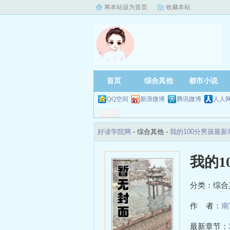
将本站设为首页
收藏本站
首页
综合其他
都市小说
QQ空间
新浪微博
腾讯微博
人人
好读学院网
- 综合其他 -
我的100分男孩最
我的1
分类：综合
作 者：
南
最新章节：