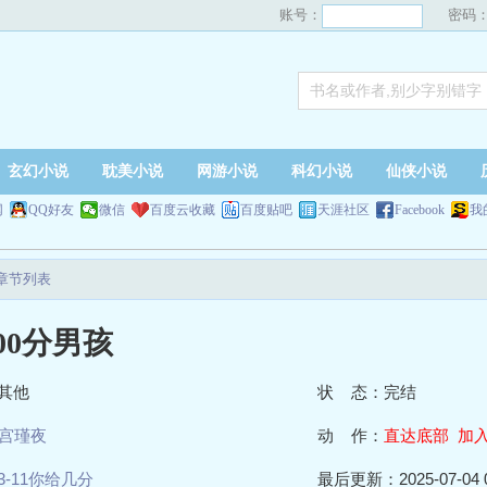
账号：
密码
玄幻小说
耽美小说
网游小说
科幻小说
仙侠小说
网
QQ好友
微信
百度云收藏
百度贴吧
天涯社区
Facebook
我
新章节列表
00分男孩
其他
状 态：完结
宫瑾夜
动 作：
直达底部
加
3-11你给几分
最后更新：2025-07-04 0