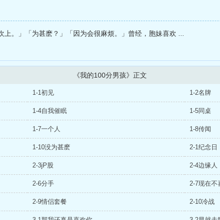
上。」「为甚麽？」「因为会很麻烦。」曾经，胞妹喜欢 ...
《我的100分男孩》正文
1-1初见
1-2名牌
1-4自我催眠
1-5同桌
1-7一个人
1-8传闻
1-10没为甚麽
2-1纪念日
2-3jP股
2-4边缘人
2-6分手
2-7现在
2-9情侣套餐
2-10冷战
3-1那我还真是喜欢你
3-2早就